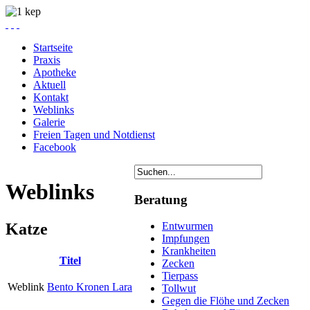
Startseite
Praxis
Apotheke
Aktuell
Kontakt
Weblinks
Galerie
Freien Tagen und Notdienst
Facebook
Weblinks
Beratung
Katze
Entwurmen
Impfungen
Krankheiten
Titel
Zecken
Tierpass
Weblink
Bento Kronen Lara
Tollwut
Gegen die Flöhe und Zecken