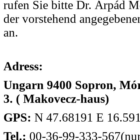
rufen Sie bitte Dr. Árpád M
der vorstehend angegeben
an.
Adress:
Ungarn 9400 Sopron, Móri
3. ( Makovecz-haus)
GPS:
N 47.68191 E 16.59
Tel.:
00-36-99-333-567(nur